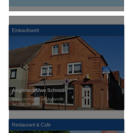
Einkaufswelt
Anne & Herr Schulz
Holzkunstatelier
Tel. 038735 812145
Restaurant & Cafe