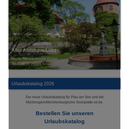
Bootshaus im BEECH Resort
mecklenburgische & internationale Küche
Tel. 038737 330198
Urlaubskatalog 2026
Der neue Urlaubskatalog für Plau am See und die
Müritzregion/Mecklenburgische Seenplatte ist da.
Bestellen Sie unseren
Urlaubskatalog