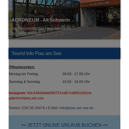
Alpaka Ranch Ruhner Berge
direkt an der A24 - Abfahrt Suckow
Tel. 0157 70207407
Tourist Info Plau am See
Öffnungszeiten:
Montag bis Freitag
09.00 - 17.00 Uhr
Samstag & Sonntag
10.00 - 16.00 Uhr
Instagram:
8dc6460bbbb088757ed67ed8fb316b1b-
gdprlock/plau.am.see
Telefon: 038735 45678 • E-Mail:
info@plau-am-see.de
>> JETZT ONLINE URLAUB BUCHEN <<