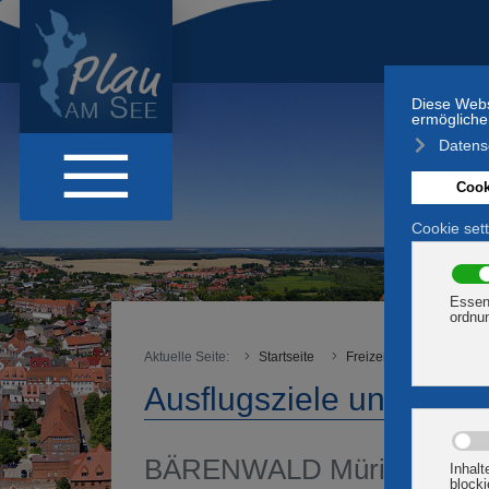
Aktuelle Seite:
Startseite
Freizeit & Aktiv
Frei
Ausflugsziele und Frei
BÄRENWALD Müritz