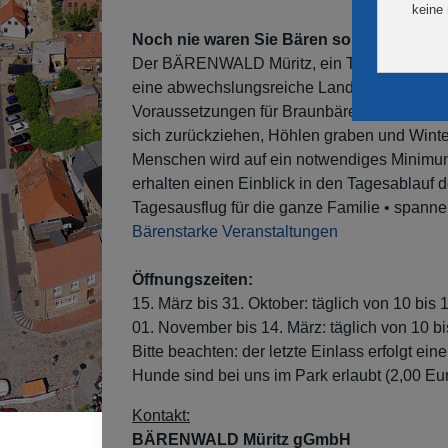
Noch nie waren Sie Bären so nah!
Der BÄRENWALD Müritz, ein Tierschutzproje
eine abwechslungsreiche Landschaft mit Mis
Voraussetzungen für Braunbären, ihr natür
sich zurückziehen, Höhlen graben und Winte
Menschen wird auf ein notwendiges Minimum 
erhalten einen Einblick in den Tagesablauf de
Tagesausflug für die ganze Familie • spanne
Bärenstarke Veranstaltungen
Öffnungszeiten:
15. März bis 31. Oktober: täglich von 10 bis 
01. November bis 14. März: täglich von 10 b
Bitte beachten: der letzte Einlass erfolgt ein
Hunde sind bei uns im Park erlaubt (2,00 Eu
Kontakt:
BÄRENWALD Müritz gGmbH