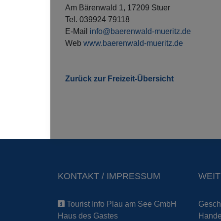
Am Bärenwald 1, 17209 Stuer
Tel. 039924 79118
E-Mail
info@baerenwald-mueritz.de
Web
www.baerenwald-mueritz.de
Zurück zur Freizeit-Übersicht
KONTAKT / IMPRESSUM
WEIT
Tourist Info Plau am See GmbH
Geschä
Haus des Gastes
Handel