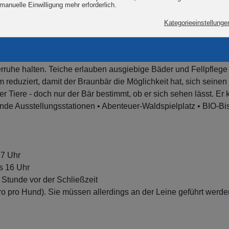
kt von VIER PFOTEN, bietet den Bären einen Lebensraum, der i
chwald, Wiesenflächen, Waldlichtungen, Hanglagen und einem 
liches Verhalten wiederentdecken und ausleben zu können. Si
rruhe halten. Teiche erlauben ausgiebige Bäder und Fellpflege
reduziert, damit der Braunbär die Möglichkeit hat, sich seine
r Tiere - doch nur der Bär bestimmt, ob er sich sehen lässt. Er 
nde Ausstellungsstationen • Abenteuer-Waldspielplatz • BIO-Bi
17 Uhr
is 16 Uhr
e Stunde vor der Schließzeit
ro pro Hund). Sie müssen allerdings an der Leine geführt werde