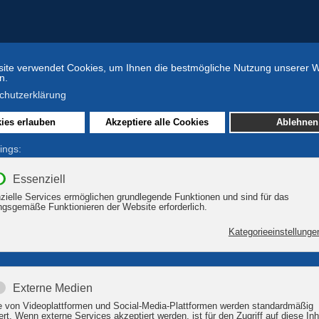
zeit-Tipps
BÄRENWALD Müritz
zeitangebote am Plauer See