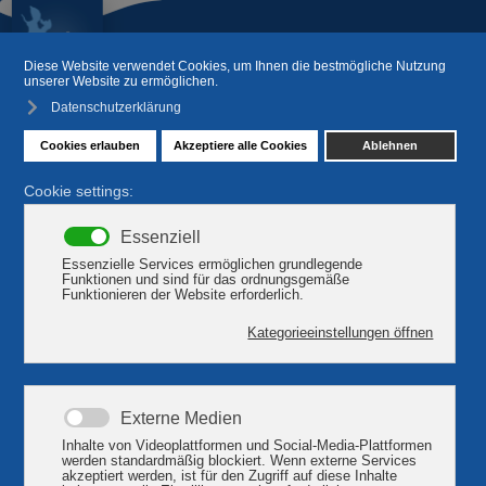
Ausflugsziele und
Freizeitangebote am Plauer
See