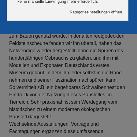
LehmMuseum Gnevsdorf
Lehm als Baustoff aus der dünnen Schicht des
Lebendigen, wie er seit je von Tieren und Menschen
zum Bauen genutzt wurde. In der alten reetgedeckten
Feldsteinscheune fanden wir ihn überall, haben das
Notwendige wieder hergestellt, ohne die Spuren des
hundertjährigen Gebrauchs zu glätten, und ihm mit
Modellen und Exponaten Deutschlands erstes
Museum gebaut, in dem ihn jeder selbst in die Hand
nehmen und seiner Faszination nachspüren kann.
So vermittelt z.B. ein begehbares Schwalbennest den
Eindruck von der Nutzung dieses Baustoffes im
Tierreich. Sehr praxisnah ist sein Werdegang vom
historischen zu einem modernen ökologischen
Baustoff dargestellt.
Wechselnde Ausstellungen, Vorträge und
Fachtagungen ergänzen diese umfassende