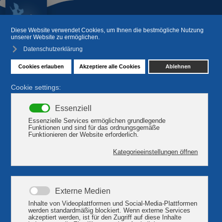
Ärzte und Apotheken
Krankenhaus
Klinikum Plau am See, Quetziner Straße 88 ... Tel.