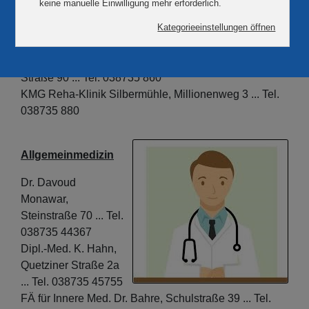
038735 870
Reha-Klinik
MEDICLIN Reha-Zentrum Plau am See, Quetziner
Straße 90 ... Tel. 038735 860
KMG Reha-Klinik Silbermühle, Millionenweg 3 ... Tel.
038735 880
Allgemeinmedizin
Dr. Davoud
Monawar,
Steinstraße 70 ... Tel.
038735 44367
Dipl.-Med. K. Hahn,
Quetziner Straße 2a
... Tel. 038735 45755
FÄ für Innere Med. Dr. Bahre, Schulstraße 39 ... Tel.