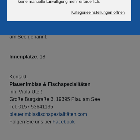
es einen Verkaufsstand mit zahlreichen
Fischspezialitäten und Fischbrötchen sowie ein
kleines gemütliches Restaurant.
Liebevoll das "Das kleinste Fischrestaurant " in Plau
am See genannt.
Innenplätze:
18
Kontakt:
Plauer Imbiss & Fischspezialitäten
Inh. Viola Uteß
Große Burgstraße 3, 19395 Plau am See
Tel. 0157 53641135
plauerimbissfischspezialitäten.com
Folgen Sie uns bei
Facebook