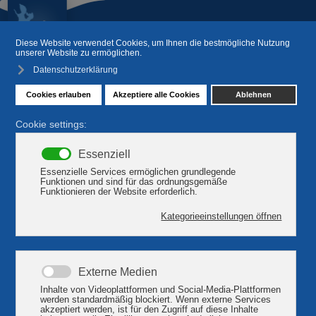
Gastronomie am Plauer See
Kleines Fischrestaurant
Sie finden uns neben der Hubbrücke. Im Geschäft gibt