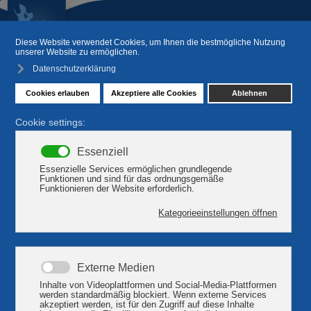
Einkaufswelt Plau am See
Max's Jeans & KurvenReich
Unsere Angebot umfaßt