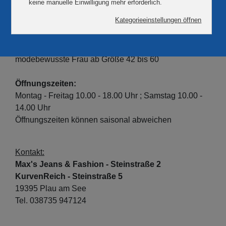
•
Max's Jeans
: lässige, trendstarke, moderne Mode
und Accessoires (verschiedene Hersteller für Damen
und Herren)
•
KurvenReich
: der trendige Laden für die
modebewusste Frau ab Größe 42 bis 60
Öffnungszeiten:
Montag - Freitag 10.00 - 18.00 Uhr ; Samstag 10.00 -
14.00 Uhr
Öffnungszeiten können saisonal abweichen
Kontakt:
Max's Jeans & Fashion - Steinstraße 2
KurvenReich - Steinstraße 5
19395 Plau am See
Tel. 038735 947124