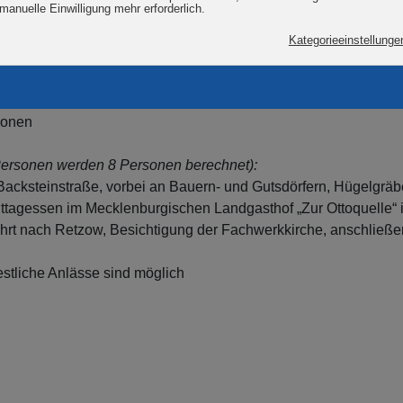
örfer entlang der Lehm- und Backsteinstraße abseits von Trube
tte aus einer ganz anderen Perspektive.
rsonen
Personen werden 8 Personen berechnet):
 Backsteinstraße, vorbei an Bauern- und Gutsdörfern, Hügelgrä
ttagessen im Mecklenburgischen Landgasthof „Zur Ottoquelle“ i
fahrt nach Retzow, Besichtigung der Fachwerkkirche, anschließ
estliche Anlässe sind möglich