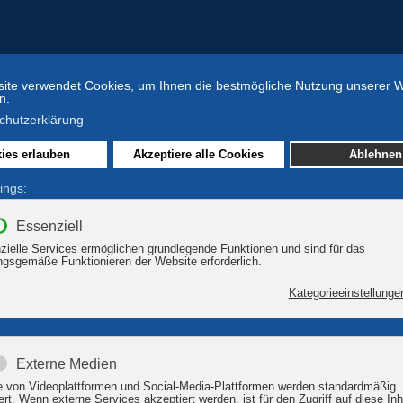
zeit-Tipps
Kutschfahrten Hermann Pries
zeitangebote am Plauer See
es