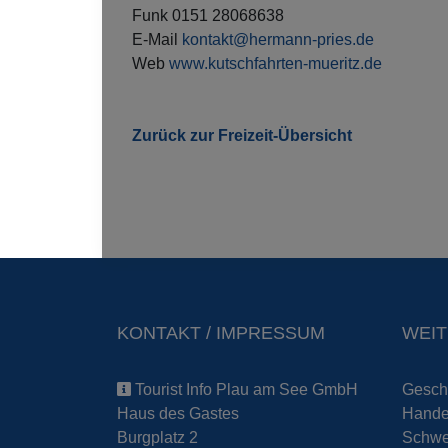
Funk 0151 28068638
E-Mail
kontakt@hermann-pries.de
Web
www.kutschfahrten-mueritz.de
Zurück zur Freizeit-Übersicht
KONTAKT / IMPRESSUM
WEIT
Tourist Info Plau am See GmbH
Geschä
Haus des Gastes
Handel
Burgplatz 2
Schwe