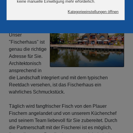
liebevoll nach traditionellen Rezepten zubereitet
und
eine gemütliche,
familiäre
Atmosphäre?
Unser
"Fischerhaus" ist
genau die richtige
Adresse für Sie.
Architektonisch
ansprechend in
die Landschaft integriert und mit dem typischen
Reetdach versehen, ist das Fischerhaus ein
wahrliches Schmuckstück.
Täglich wird fangfrischer Fisch von den Plauer
Fischern angelandet und von unserem Küchenchef
und seinem Team liebevoll für Sie zubereitet. Durch
die Partnerschaft mit der Fischerei ist es möglich,