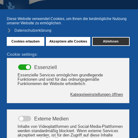
Gastronomie am Plauer See
Fischerhaus An der Metow
{multithumb}Sie suchen einheimische Gerichte,