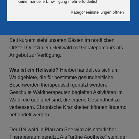
Plau am See und Gesundheit gehören nicht nur Dank
der zwei Reha-Kliniken im Luftkurort seit Jahren
zusammen. Viele Gäste nutzen das Klima und die
Seeluft für den Genesungs- und Erholungsprozess.
Seit kurzem steht unseren Gästen im nördlichen
Ortsteil Quetzin ein Heilwald mit Geräteparcours als
Angebot zur Verfügung.
Was ist ein Heilwald?
Hierbei handelt es sich um
Waldgebiete, die für bestimmte gesundheitliche
Beschwerden therapeutisch genutzt werden.
Geschulte Waldtherapeuten begleiten Aktivitäten im
Wald, die geeignet sind, die eigene Gesundheit zu
verbessern. Chronische Krankheiten können lindernd
behandelt werden.
Der Heilwald in Plau am See wird als natürlicher
Therapieraum genutzt. Als "grüne Apotheke" steht der