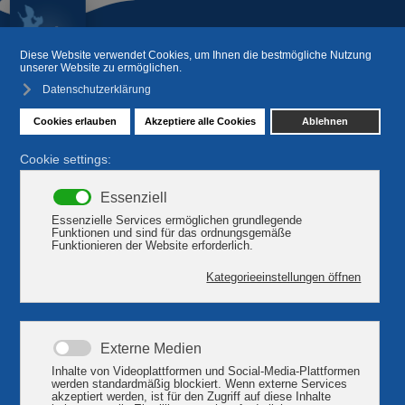
Heilwald Quetziner Tannen
im Luftkurort
Heilwald Quetziner Tannen