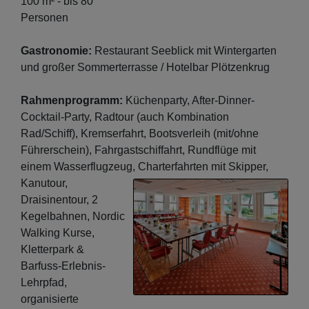
100 m² - bis 80
Personen
Gastronomie:
Restaurant Seeblick mit Wintergarten
und großer Sommerterrasse / Hotelbar Plötzenkrug
Rahmenprogramm:
Küchenparty, After-Dinner-
Cocktail-Party, Radtour (auch Kombination
Rad/Schiff), Kremserfahrt, Bootsverleih (mit/ohne
Führerschein), Fahrgastschiffahrt, Rundflüge mit
einem Wasserflugzeug,
Charterfahrten mit Skipper,
Kanutour,
Draisinentour, 2
Kegelbahnen, Nordic
Walking Kurse,
Kletterpark &
Barfuss-Erlebnis-
Lehrpfad,
organisierte