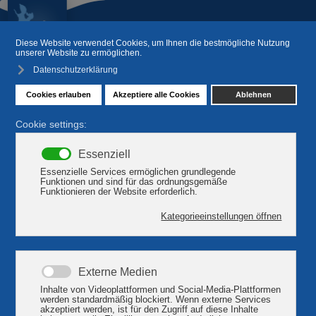
Ihre Tagungs- & Incentive-
Hotels in Plau am See
Seehotel Plau am See