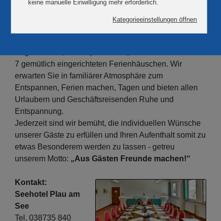
{multithumb}Idyllisch direkt am Plauer See liegt unser
4-Sterne-Hotel, bestehend aus dem Haupthaus
„Seehotel“ mit Beauty- und Wellnessbereich, 2
Kegelbahnen, der Dependance „Seeschlößchen“ und
7 gemütlich eingerichteten Ferienhäuschen. Wir
erwarten Sie in familiärer Atmosphäre zum
Entspannen, Ferien machen, Tagen und bieten allen
Urlaubern und Geschäftsreisenden Ruhe und
Entspannung.
Jederzeit sind wir bemüht, die individuellen Wünsche
unserer Gäste zu erfüllen und Ihren Aufenthalt somit zu
etwas Besonderem werden zu lassen - getreu
unserem Motto:
„Aus Gästen Freunde machen!“
Kontakt:
Seehotel Plau am
See
Tel. 038735 840