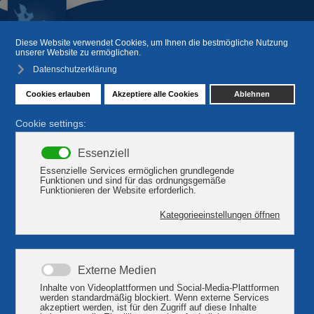
Beherbergung für Urlaub am
Plauer See
Hotel Marianne ***