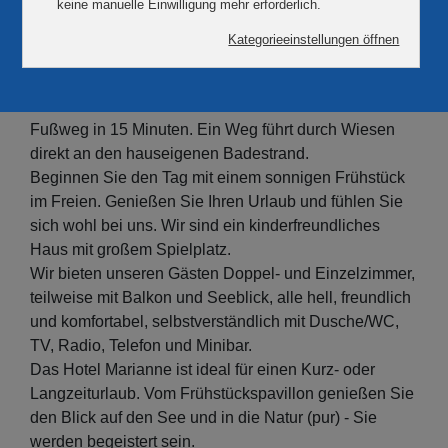
Herzlich Willkommen im Hotel Marianne und dem
Restaurant 'KIEK IN'
unmittelbar am Plauer See.
Unser Hotel liegt im Ortsteil Heidenholz. Den schönen
Stadtkern von Plau am See erreichen Sie auf dem
Fußweg in 15 Minuten. Ein Weg führt durch Wiesen
direkt an den hauseigenen Badestrand.
Beginnen Sie den Tag mit einem sonnigen Frühstück
im Freien. Genießen Sie Ihren Urlaub und fühlen Sie
sich wohl bei uns. Wir sind ein kinderfreundliches
Haus mit großem Spielplatz.
Wir bieten unseren Gästen Doppel- und Einzelzimmer,
teilweise mit Balkon und Seeblick, alle hell, freundlich
und komfortabel, selbstverständlich mit Dusche/WC,
TV, Radio, Telefon und Minibar.
Das Hotel Marianne ist ideal für einen Kurz- oder
Langzeiturlaub. Vom Frühstückspavillon genießen Sie
den Blick auf den See und in die Natur (pur) - Sie
werden begeistert sein.