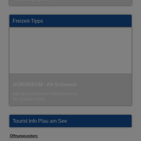
Freizeit-Tipps
Alpaka Ranch Ruhner Berge
direkt an der A24 - Abfahrt Suckow
Tel. 0157 70207407
Tourist Info Plau am See
Öffnungszeiten: