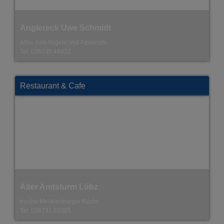
Anne & Herr Schulz
Holzkunstatelier
Tel. 038735 812145
Restaurant & Cafe
Bootshaus im BEECH Resort
mecklenburgische & internationale Küche
Tel. 038737 330198