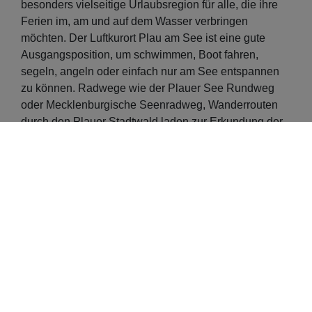
besonders vielseitige Urlaubsregion für alle, die ihre
Ferien im, am und auf dem Wasser verbringen
möchten. Der Luftkurort Plau am See ist eine gute
Ausgangsposition, um schwimmen, Boot fahren,
segeln, angeln oder einfach nur am See entspannen
zu können. Radwege wie der Plauer See Rundweg
oder Mecklenburgische Seenradweg, Wanderrouten
durch den Plauer Stadtwald laden zur Erkundung der
Region ein.
Karower Meiler, Wangeliner Garten oder Bärenwald
bieten Einblick in die Natur- und Tierwelt
Mecklenburgs. Im Burgmuseum Plau am See gibt es
spannende historische Einblicke in Handwerk und
Industrie mit Originalmaschinen in Funktion. Kulturelle
Höhepunkte wie Burgfestspiele, Musiksommer oder
Ritterspiele runden erholsame Tage am Plauer See
ab.
Plau am See