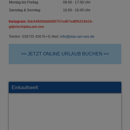
Montag bis Freitag
09.00 - 17.00 Uhr
Samstag & Sonntag
10.00 - 16.00 Uhr
Instagram:
8dc6460bbbb088757ed67ed8fb316b1b-
gdprlock/plau.am.see
Telefon: 038735 45678 • E-Mail:
info@plau-am-see.de
>> JETZT ONLINE URLAUB BUCHEN <<
Einkaufswelt