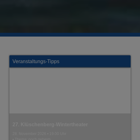
Veranstaltungs-Tipps
Burgfestspiele - Hitparade
06. + 07..08.2026 • immer um 19.30 Uhr
• Die Sommer-TV-Revue